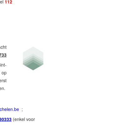
bel
112
acht
733
int-
n op
erst
en.
echelen.be
;
30333
(enkel voor