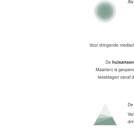
Als
Voor dringende medis
De
huisartse
Maarten) is geopen
feestdagen vanaf d
D
Van
dri