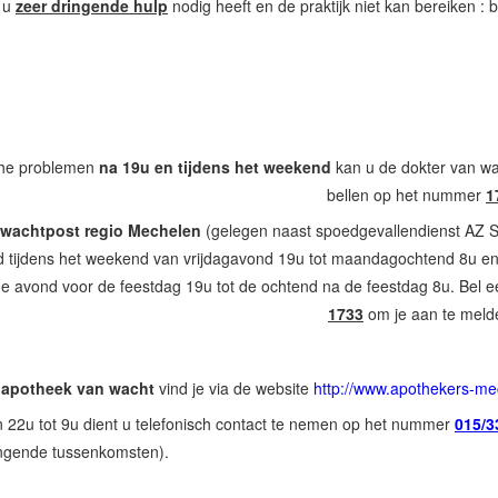
 u
zeer dringende hulp
nodig heeft en de praktijk niet kan bereiken : 
che problemen
na 19u en tijdens het weekend
kan u de dokter van w
bellen op het nummer
1
nwachtpost regio Mechelen
(gelegen naast spoedgevallendienst AZ S
d tijdens het weekend van vrijdagavond 19u tot maandagochtend 8u e
e avond voor de feestdag 19u tot de ochtend na de feestdag 8u. Bel e
1733
om je aan te meld
e
apotheek van wacht
vind je via de website
http://www.apothekers-m
 22u tot 9u dient u telefonisch contact te nemen op het nummer
015/3
ngende tussenkomsten).